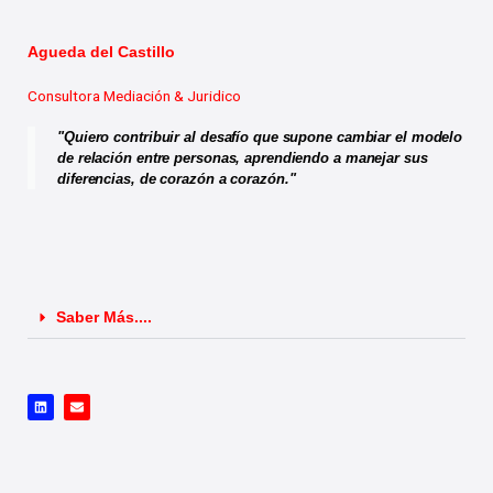
e
l
d
o
i
p
n
e
Agueda del Castillo
Consultora Mediación & Juridico
"Quiero contribuir al desafío que supone cambiar el modelo
de relación entre personas, aprendiendo a manejar sus
diferencias, de corazón a corazón."
Saber Más....
L
E
i
n
n
v
k
e
e
l
d
o
i
p
n
e