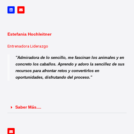
L
E
i
n
n
v
k
e
e
l
d
o
i
p
n
e
Estefania Hochleitner
Entrenadora Liderazgo
"Admiradora de lo sencillo, me fascinan los animales y en
concreto los caballos. Aprendo y adoro la sencillez de sus
recursos para afrontar retos y convertirlos en
oportunidades, disfrutando del proceso."
Saber Más....
E
n