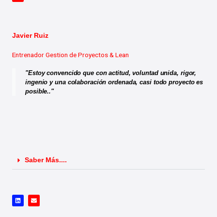
v
e
l
o
p
e
Javier Ruiz
Entrenador Gestion de Proyectos & Lean
"Estoy convencido que con actitud, voluntad unida, rigor,
ingenio y una colaboración ordenada, casi todo proyecto es
posible.."
Saber Más....
L
E
i
n
n
v
k
e