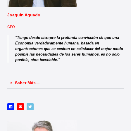
Joaquin Aguado
CEO
"Tengo desde siempre la profunda convicción de que una
Economia verdaderamente humana, basada en
organizaciones que se centran en satisfacer del mejor modo
posible las necesidades de los seres humanos, es no solo
posible, sino inevitable."
Saber Más....
L
E
T
i
n
w
n
v
i
k
e
t
e
l
t
d
o
e
i
p
r
n
e