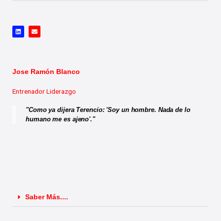
L
E
i
n
n
v
k
e
e
l
d
o
i
p
n
e
Jose Ramón Blanco
Entrenador Liderazgo
"Como ya dijera Terencio: 'Soy un hombre. Nada de lo
humano me es ajeno'."
Saber Más....