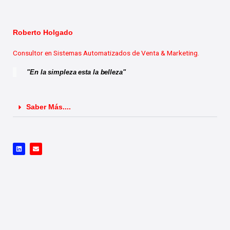
Roberto Holgado
Consultor en Sistemas Automatizados de Venta & Marketing.
"En la simpleza esta la belleza"
Saber Más....
L
E
i
n
n
v
k
e
e
l
d
o
i
p
n
e