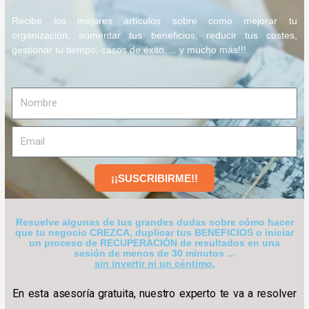
Recibe los mejores artículos sobre como mejorar tu
organización, aumentar tus beneficios, reducir tus costes,
gestionar tu tiempo, casos de éxito…. y mucho más!!!
Nombre
Email
¡¡SUSCRIBIRME!!
Resuelve algunas de tus grandes dudas sobre cómo hacer
que tu negocio CREZCA, duplicar tus BENEFICIOS o iniciar
un proceso de RECUPERACIÓN de resultados en una
sesión de menos de 30 minutos ...
sin invertir ni un céntimo.
En esta asesoría gratuita, nuestro experto te va a resolver