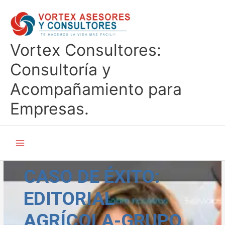
Ir
al
contenido
Vortex Consultores:
Consultoría y
Acompañamiento para
Empresas.
CASO DE ÉXITO:
EDITORIAL
AGRÍCOLA-GRUPO