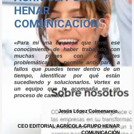
HENAR
COMUNICACIÓN
«Para mi una empresa que tiene ese
conocimiento de haber trabajado con
muchas pymes con diferentes
problemáticas, te permite anticiparte a
fallos que puedes tener dentro de un
tiempo, identificar por qué están
sucediendo y solucionarlos. Vortex es
un equipo que te acompaña en un
proceso de cambio.»
Jesús López Colmenarejo.
CEO EDITORIAL AGRÍCOLA-GRUPO HENAR
COMUNICACIÓN