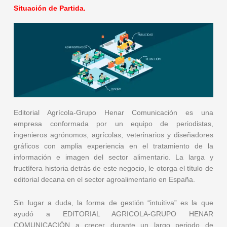
Situación de Partida.
Editorial Agrícola-Grupo Henar Comunicación es una
empresa conformada por un equipo de periodistas,
ingenieros agrónomos, agrícolas, veterinarios y diseñadores
gráficos con amplia experiencia en el tratamiento de la
información e imagen del sector alimentario. La larga y
fructífera historia detrás de este negocio, le otorga el título de
editorial decana en el sector agroalimentario en España.
Sin lugar a duda, la forma de gestión “intuitiva” es la que
ayudó a EDITORIAL AGRICOLA-GRUPO HENAR
COMUNICACIÓN a crecer durante un largo periodo de