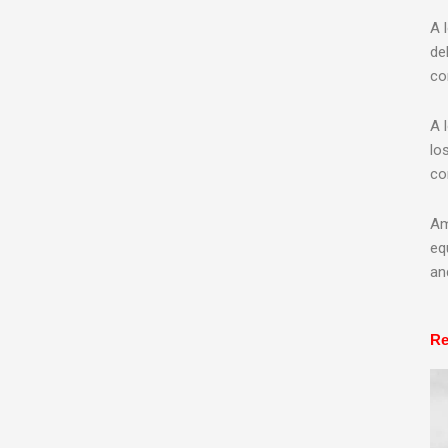
A 
de
co
A 
lo
co
Am
eq
an
Re