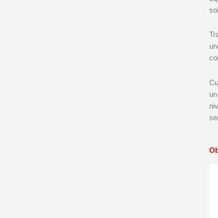
so
Tr
un
co
Cu
un
ni
se
Ob