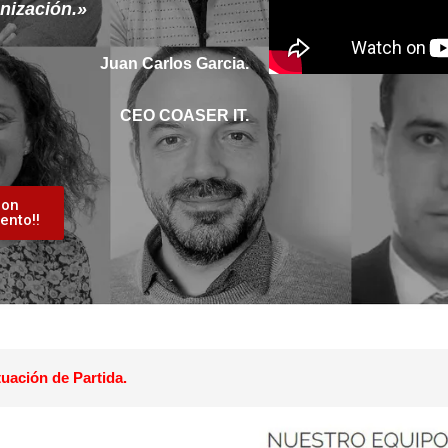
nización.»
Juan Carlos Garcia.
CEO COASER IT.
ion
ento!!
tuación de Partida.