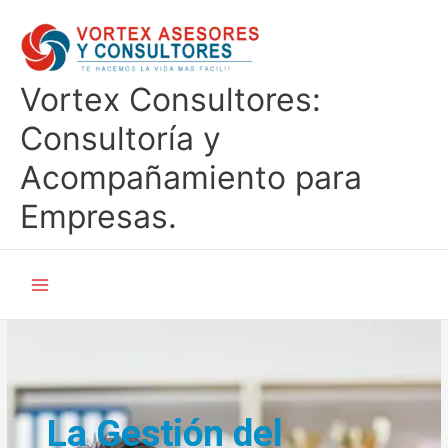
Ir
al
contenido
Vortex Consultores:
Consultoría y
Acompañamiento para
Empresas.
La Gestión del