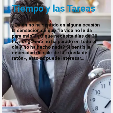
Tiempo y las Tareas
¿Quién no ha sentido en alguna ocasión
la sensación de que “la vida no le da
para más”? ¿O que necesita días de 30
horas? ¿O que no ha parado en todo el
día
y no ha hecho nada?
Si sentís la
necesidad de salir de la «rueda de
ratón», esto os puede interesar…