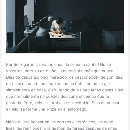
Por fin llegaron las vacaciones de semana santa!! No se
vosotros, pero yo este año, lo necesitaba más que nunca.
Días de descanso bien merecido, de desconexión, de comidas,
de relax en una buena habitación de hotel, en un spa, o
simplemente en casa, disfrutando de las pequeñas cosas a las
que normalmente no puedes dedicarle el tiempo que te
gustaría. Pero, volver al trabajo es inevitable. Solo de pensar
en ello, se forma una pinza en el estómago….
Nadie quiere pensar en los correos electrónicos, los dead
lines, las reuniones, o la gestión de tareas después de unas