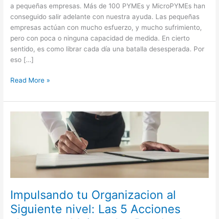
a pequeñas empresas. Más de 100 PYMEs y MicroPYMEs han
conseguido salir adelante con nuestra ayuda. Las pequeñas
empresas actúan con mucho esfuerzo, y mucho sufrimiento,
pero con poca o ninguna capacidad de medida. En cierto
sentido, es como librar cada día una batalla desesperada. Por
eso […]
Read More »
Impulsando
tu
Organizacion
al
Siguiente
nivel:
Las
Impulsando tu Organizacion al
5
Acciones
Siguiente nivel: Las 5 Acciones
clave