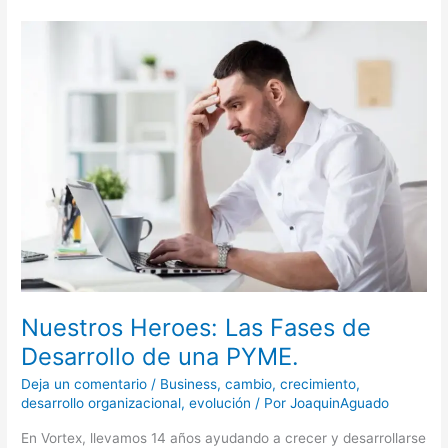
Nuestros
Heroes:
Las
Fases
de
Desarrollo
de
una
PYME.
Nuestros Heroes: Las Fases de
Desarrollo de una PYME.
Deja un comentario
/
Business
,
cambio
,
crecimiento
,
desarrollo organizacional
,
evolución
/ Por
JoaquinAguado
En Vortex, llevamos 14 años ayudando a crecer y desarrollarse