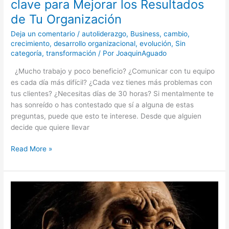
clave para Mejorar los Resultados
para
de Tu Organización
Mejorar
los
Deja un comentario
/
autoliderazgo
,
Business
,
cambio
,
Resultados
crecimiento
,
desarrollo organizacional
,
evolución
,
Sin
de
categoría
,
transformación
/ Por
JoaquinAguado
Tu
¿Mucho trabajo y poco beneficio? ¿Comunicar con tu equipo
Organización
es cada día más difícil? ¿Cada vez tienes más problemas con
tus clientes? ¿Necesitas días de 30 horas? Si mentalmente te
has sonreído o has contestado que sí a alguna de estas
preguntas, puede que esto te interese. Desde que alguien
decide que quiere llevar
Read More »
El
estilo
«hispano»
de