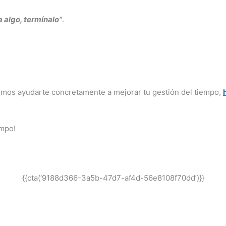
 algo, termínalo”
.
mos ayudarte concretamente a mejorar tu gestión del tiempo,
empo!
{{cta(‘9188d366-3a5b-47d7-af4d-56e8108f70dd’)}}