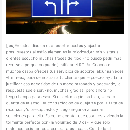
[:es]
En estos dias en que recortar costes y ajustar
presupuestos al estilo aleman es la prioridad,en mis visitas a
clientes escucho muchas frases del tipo «no puedo pedir más
recursos, porque no puedo justificar el ROI!!». Cuando en
muchos casos ofreces tus servicios de soporte, algunas veces
«for free», para demostrar a tu cliente que le puedes ayudar a
justificar esa necesidad de un modo razonado y adecuado, la
respuesta suele ser: «no, muchas gracias, pero ahora no
tengo tiempo para eso». Si el lector lo piensa bien, se dará
cuenta de la absoluta contradicción de quejarse por la falta de
recursos y/o presupuesto, y luego negarse a buscar
soluciones para ello. Es como aceptar que estamos viviendo la
tormenta perfecta por «la voluntad de Dios», y que solo
podemos resignarnos a esperar a que pase. Con todo el