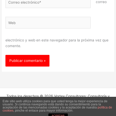
correo
electrónico*
Web
electrónico y web en este navegador para la próxima vez que
comente.
Todos los derechos © 2026 Vortex Consultores: Consultoría y
Este sitio web utiliza cookies para que usted tenga la mejor experiencia de
Acompañamiento para Empresas. | Funciona gracias a
Tema Astra
usuario. Si continúa navegando está dando su consentimiento para la
para WordPress
aceptación de las mencionadas cookies y la aceptación de nuestra
política de
cookies
, pinche el enlace para mayor información.
ACEPTAR