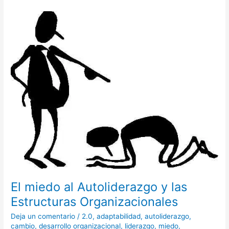
El
miedo
al
Autoliderazgo
y
las
Estructuras
Organizacionales
El miedo al Autoliderazgo y las
Estructuras Organizacionales
Deja un comentario
/
2.0
,
adaptabilidad
,
autoliderazgo
,
cambio
,
desarrollo organizacional
,
liderazgo
,
miedo
,