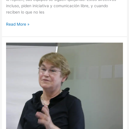
incluso, piden iniciativa y comunicación libre, y cuando
reciben lo que no les
Read More »
Evolucion
Organizacional
y
Desarrollo:
Cambiando
la
conciencia.