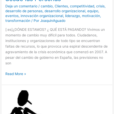
Deja un comentario
/
cambio
,
Clientes
,
competitividad
,
crisis
,
desarrollo de personas
,
desarrollo organizacional
,
equipo
,
eventos
,
innovación organizacional
,
liderazgo
,
motivación
,
transformación
/ Por
JoaquinAguado
[:es]¿DÓNDE ESTAMOS? ¿ QUÉ ESTÁ PASANDO? Vivimos un
momento de cambio muy difícil para todos. Ciudadanos,
instituciones y organizaciones de todo tipo se encuentran
faltas de recursos, lo que provoca una espiral descendente de
agravamiento de la crisis económica que comenzó en 2007. A
pesar del cambio de gobierno en España, las previsiones no
son
Read More »
El
miedo
al
Autoliderazgo