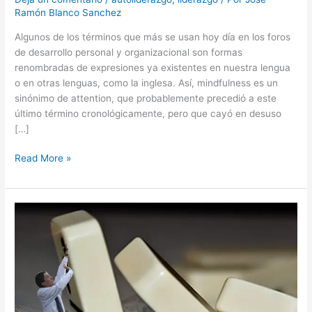
Ramón Blanco Sanchez
Algunos de los términos que más se usan hoy día en los foros
de desarrollo personal y organizacional son formas
renombradas de expresiones ya existentes en nuestra lengua
o en otras lenguas, como la inglesa. Así, mindfulness es un
sinónimo de attention, que probablemente precedió a este
último término cronológicamente, pero que cayó en desuso
[…]
Read More »
Como
sobrevivir
al
crecimiento
de
tu
negocio