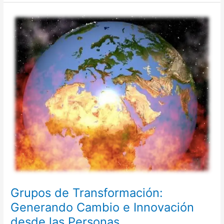
Grupos
de
Transformación:
Generando
Cambio
e
Innovación
desde
las
Personas
Grupos de Transformación:
Generando Cambio e Innovación
desde las Personas