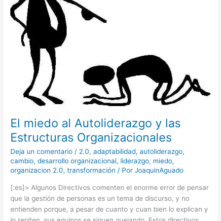
y
las
Estructuras
Organizacionales
El miedo al Autoliderazgo y las
Estructuras Organizacionales
Deja un comentario
/
2.0
,
adaptabilidad
,
autoliderazgo
,
cambio
,
desarrollo organizacional
,
liderazgo
,
miedo
,
organizacion 2.0
,
transformación
/ Por
JoaquinAguado
[:es]> Algunos Directivos comenten el enorme error de pensar
que la gestión de personas es un tema de discurso, y no
entienden porque, a pesar de cuanto y cuan bien lo explican y
lo repiten, sus equipos se siguen quejando. Estos directivos