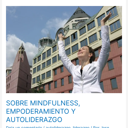
SOBRE
MINDFULNESS,
EMPODERAMIENTO
Y
AUTOLIDERAZGO
SOBRE MINDFULNESS,
EMPODERAMIENTO Y
AUTOLIDERAZGO
Deja un comentario
/
autoliderazgo
,
liderazgo
/ Por
Jose