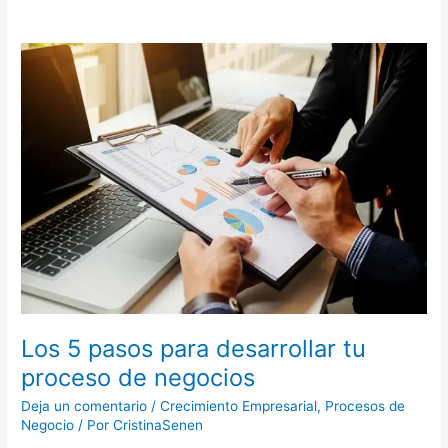
Los
5
pasos
para
desarrollar
tu
proceso
de
negocios
Los 5 pasos para desarrollar tu
proceso de negocios
Deja un comentario
/
Crecimiento Empresarial
,
Procesos de
Negocio
/ Por
CristinaSenen