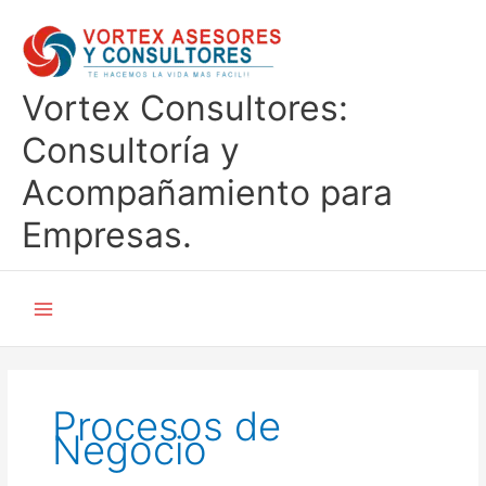
Ir
al
contenido
Vortex Consultores:
Consultoría y
Acompañamiento para
Empresas.
Procesos de
Negocio