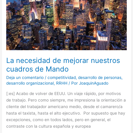
cuadros
de
Mando
La necesidad de mejorar nuestros
cuadros de Mando
Deja un comentario
/
competitividad
,
desarrollo de personas
,
desarrollo organizacional
,
RRHH
/ Por
JoaquinAguado
[:es] Acabo de volver de EEUU. Un viaje rápido, por motivos
de trabajo. Pero como siempre, me impresiona la orientación a
cliente del trabajador americano medio, desde el camarero/a
hasta el taxista, hasta el alto ejecutivo. Por supuesto que hay
excepciones, como en todos lados, pero en general, el
contraste con la cultura española y europea