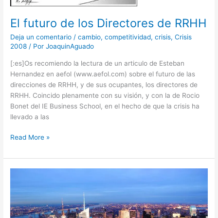
El futuro de los Directores de RRHH
Deja un comentario
/
cambio
,
competitividad
,
crisis
,
Crisis
2008
/ Por
JoaquinAguado
[:es]Os recomiendo la lectura de un articulo de Esteban
Hernandez en aefol (www.aefol.com) sobre el futuro de las
direcciones de RRHH, y de sus ocupantes, los directores de
RRHH. Coincido plenamente con su visión, y con la de Rocio
Bonet del IE Business School, en el hecho de que la crisis ha
llevado a las
Read More »
La
necesidad
de
mejorar
nuestros