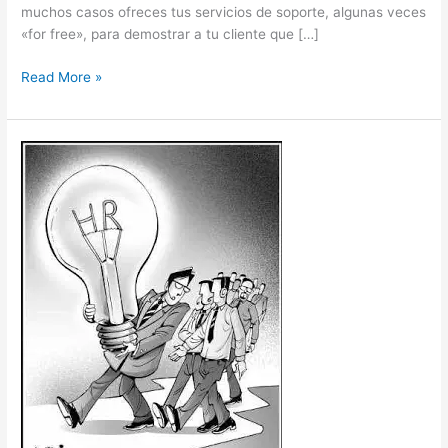
muchos casos ofreces tus servicios de soporte, algunas veces
«for free», para demostrar a tu cliente que […]
Read More »
El
futuro
de
los
Directores
de
RRHH