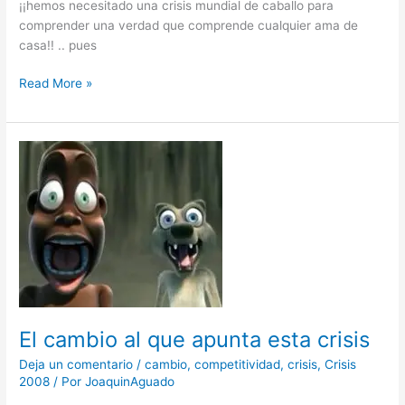
¡¡hemos necesitado una crisis mundial de caballo para
comprender una verdad que comprende cualquier ama de
casa!! .. pues
Read More »
El
cambio
al
que
apunta
esta
crisis
El cambio al que apunta esta crisis
Deja un comentario
/
cambio
,
competitividad
,
crisis
,
Crisis
2008
/ Por
JoaquinAguado