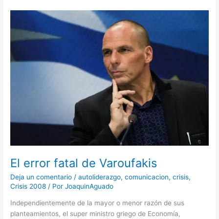
El
error
fatal
de
Varoufakis
El error fatal de Varoufakis
Deja un comentario
/
autoliderazgo
,
comunicacion
,
crisis
,
Crisis 2008
/ Por
JoaquinAguado
Independientemente de la mayor o menor razón de sus
planteamientos, el super ministro griego de Economía,