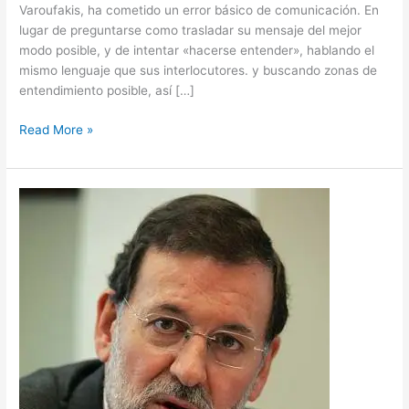
Varoufakis, ha cometido un error básico de comunicación. En
lugar de preguntarse como trasladar su mensaje del mejor
modo posible, y de intentar «hacerse entender», hablando el
mismo lenguaje que sus interlocutores. y buscando zonas de
entendimiento posible, así […]
Read More »
La
receta
de
la
Austeridad:
¡¡Y
vuelta
la
mula
al
trigo!!