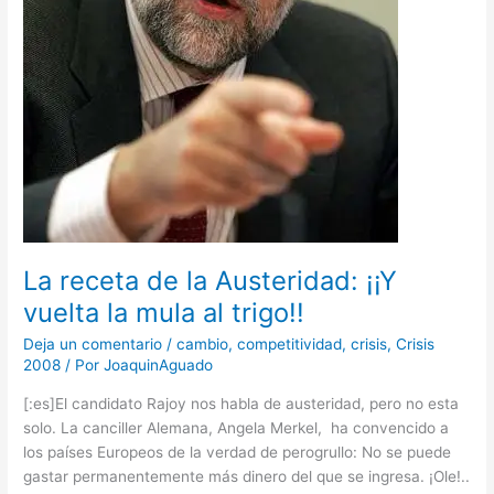
La receta de la Austeridad: ¡¡Y
vuelta la mula al trigo!!
Deja un comentario
/
cambio
,
competitividad
,
crisis
,
Crisis
2008
/ Por
JoaquinAguado
[:es]El candidato Rajoy nos habla de austeridad, pero no esta
solo. La canciller Alemana, Angela Merkel, ha convencido a
los países Europeos de la verdad de perogrullo: No se puede
gastar permanentemente más dinero del que se ingresa. ¡Ole!..