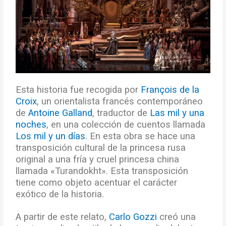
Esta historia fue recogida por
François de la
Croix
, un orientalista francés contemporáneo
de
Antoine Galland
, traductor de
Las mil y una
noches
, en una colección de cuentos llamada
Los mil y un días
. En esta obra se hace una
transposición cultural de la princesa rusa
original a una fría y cruel princesa china
llamada «Turandokht». Esta transposición
tiene como objeto acentuar el carácter
exótico de la historia.
A partir de este relato,
Carlo Gozzi
creó una