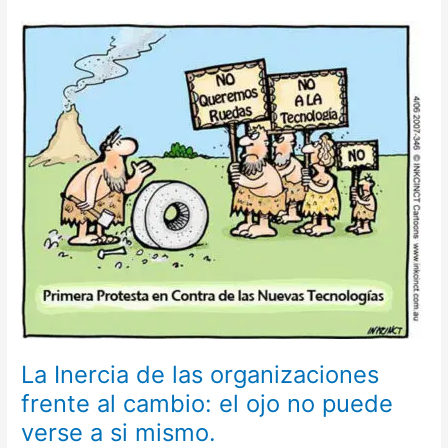
La
Inercia
de
las
organizaciones
frente
al
cambio:
el
ojo
no
puede
verse
a
si
mismo.
La Inercia de las organizaciones
frente al cambio: el ojo no puede
verse a si mismo.