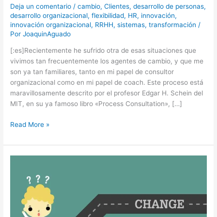
Deja un comentario
/
cambio
,
Clientes
,
desarrollo de personas
,
desarrollo organizacional
,
flexibilidad
,
HR
,
innovación
,
innovación organizacional
,
RRHH
,
sistemas
,
transformación
/
Por
JoaquinAguado
[:es]Recientemente he sufrido otra de esas situaciones que
vivimos tan frecuentemente los agentes de cambio, y que me
son ya tan familiares, tanto en mi papel de consultor
organizacional como en mi papel de coach. Este proceso está
maravillosamente descrito por el profesor Edgar H. Schein del
MIT, en su ya famoso libro «Process Consultation», […]
Read More »
El
escenario
que
viene:
como
adaptarse