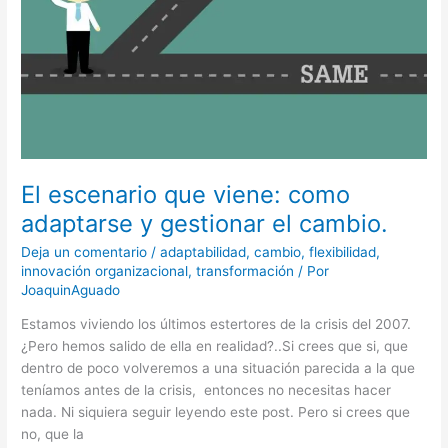
y
gestionar
el
cambio.
El escenario que viene: como
adaptarse y gestionar el cambio.
Deja un comentario
/
adaptabilidad
,
cambio
,
flexibilidad
,
innovación organizacional
,
transformación
/ Por
JoaquinAguado
Estamos viviendo los últimos estertores de la crisis del 2007.
¿Pero hemos salido de ella en realidad?..Si crees que si, que
dentro de poco volveremos a una situación parecida a la que
teníamos antes de la crisis, entonces no necesitas hacer
nada. Ni siquiera seguir leyendo este post. Pero si crees que
no, que la