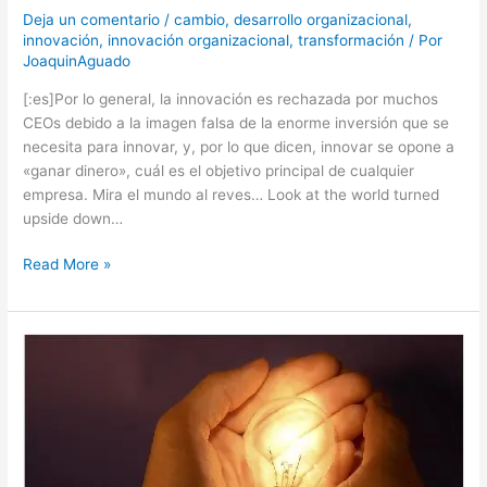
Deja un comentario
/
cambio
,
desarrollo organizacional
,
innovación
,
innovación organizacional
,
transformación
/ Por
JoaquinAguado
[:es]Por lo general, la innovación es rechazada por muchos
CEOs debido a la imagen falsa de la enorme inversión que se
necesita para innovar, y, por lo que dicen, innovar se opone a
«ganar dinero», cuál es el objetivo principal de cualquier
empresa. Mira el mundo al reves… Look at the world turned
upside down…
Read More »
El
estado
de
la
innovación
en