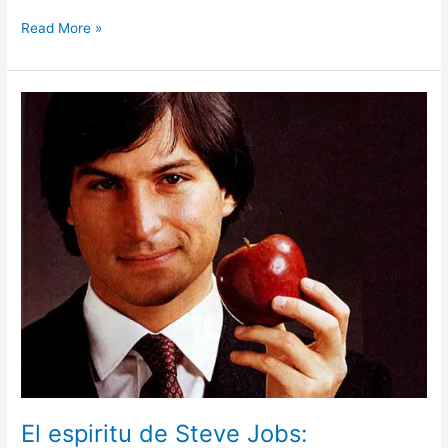
Read More »
El
espiritu
de
Steve
Jobs:
Necesitamos
Innovación
Social.
El espiritu de Steve Jobs: