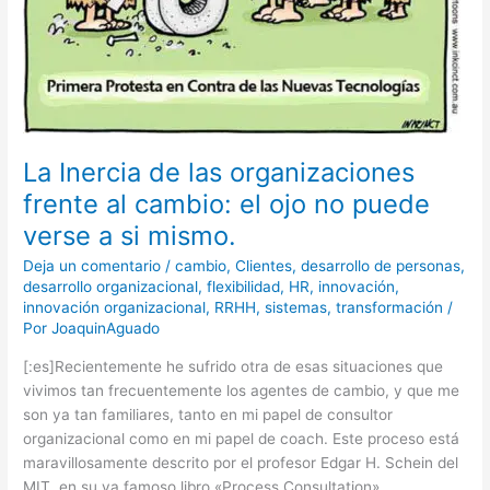
ojo
no
puede
verse
a
si
mismo.
La Inercia de las organizaciones
frente al cambio: el ojo no puede
verse a si mismo.
Deja un comentario
/
cambio
,
Clientes
,
desarrollo de personas
,
desarrollo organizacional
,
flexibilidad
,
HR
,
innovación
,
innovación organizacional
,
RRHH
,
sistemas
,
transformación
/
Por
JoaquinAguado
[:es]Recientemente he sufrido otra de esas situaciones que
vivimos tan frecuentemente los agentes de cambio, y que me
son ya tan familiares, tanto en mi papel de consultor
organizacional como en mi papel de coach. Este proceso está
maravillosamente descrito por el profesor Edgar H. Schein del
MIT, en su ya famoso libro «Process Consultation»,