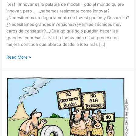
[:es] ¡¡Innovar es la palabra de moda!! Todo el mundo quiere
innovar, pero …. ¿sabemos realmente como innovar?
¿Necesitamos un departamento de Investigación y Desarrollo?
¿Necesitamos grandes inversiones?¿Perfiles Técnicos muy
caros de conseguir?…¿Es algo que solo pueden hacer las
grandes empresas?.. No. La Innovación es un proceso de
mejora continua que abarca desde la idea más […]
Read More »
La
Inercia
de
las
organizaciones
frente
al
cambio:
el