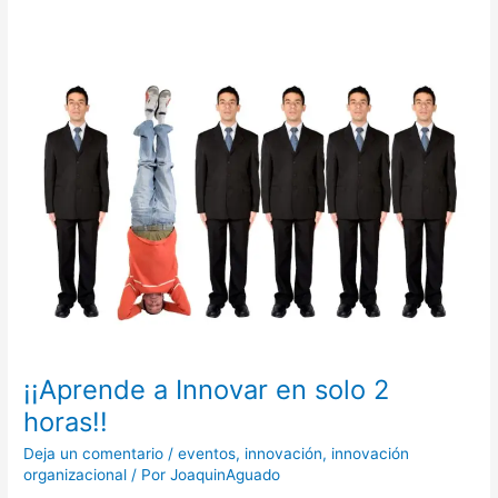
¡¡Aprende
a
Innovar
en
solo
2
horas!!
¡¡Aprende a Innovar en solo 2
horas!!
Deja un comentario
/
eventos
,
innovación
,
innovación
organizacional
/ Por
JoaquinAguado