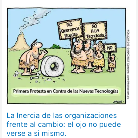
La
Inercia
de
las
organizaciones
frente
al
cambio:
el
ojo
no
puede
verse
a
si
mismo.
La Inercia de las organizaciones
frente al cambio: el ojo no puede
verse a si mismo.