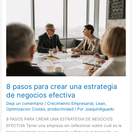
pasos
para
crear
una
estrategia
de
negocios
efectiva
8 pasos para crear una estrategia
de negocios efectiva
Deja un comentario
/
Crecimiento Empresarial
,
Lean
,
Optimizacion Costes
,
productividad
/ Por
JoaquinAguado
8 PASOS PARA CREAR UNA ESTRATEGIA DE NEGOCIOS
EFECTIVA Tener una empresa sin reflexionar sobre cuál es la