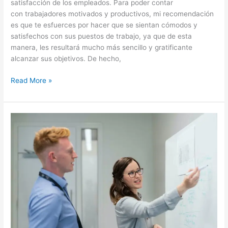
satisfacción de los empleados. Para poder contar
con trabajadores motivados y productivos, mi recomendación
es que te esfuerces por hacer que se sientan cómodos y
satisfechos con sus puestos de trabajo, ya que de esta
manera, les resultará mucho más sencillo y gratificante
alcanzar sus objetivos. De hecho,
Read More »
Ventaja
Competitiva:
Cómo
diferenciar
a
tu
empresa
de
la
competencia