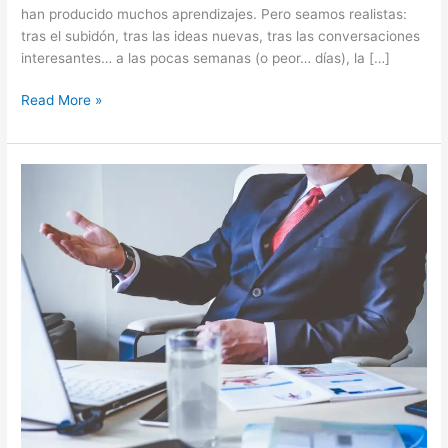
han producido muchos aprendizajes. Pero seamos realistas:
tras el subidón, tras las ideas nuevas, tras las conversaciones
interesantes… a las pocas semanas (o peor… días), la […]
Read More »
3
Razones
por
las
que
Deberías
Implementar
Indicadores
de
Gestión
en
tu
Empresa