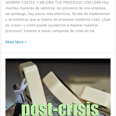
AHORRA COSTES Y MEJORA TUS PROCESOS CON LEAN Hay
muchas maneras de optimizar los procesos de una empresa,
sin embargo, hay pocos más efectivos, fáciles de implementar
y económicos que la mejora de procesos mediante Lean. ¿Qué
es «Lean» y cómo puede ayudarnos a mejorar nuestros
procesos? Vuelven a sonar campanas de crisis en los
Read More »
Como
sobrevivir
al
crecimiento
de
tu
negocio
despues
de
la