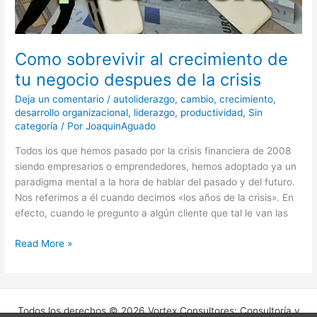
crisis
Como sobrevivir al crecimiento de
tu negocio despues de la crisis
Deja un comentario
/
autoliderazgo
,
cambio
,
crecimiento
,
desarrollo organizacional
,
liderazgo
,
productividad
,
Sin
categoría
/ Por
JoaquinAguado
Todos los que hemos pasado por la crisis financiera de 2008
siendo empresarios o emprendedores, hemos adoptado ya un
paradigma mental a la hora de hablar del pasado y del futuro.
Nos referimos a él cuando decimos «los años de la crisis». En
efecto, cuando le pregunto a algún cliente que tal le van las
Read More »
Todos los derechos © 2026 Vortex Consultores: Consultoría y