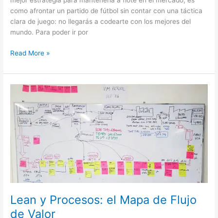
mejor estrategia para mantenerla a flote en el mercado, es
como afrontar un partido de fútbol sin contar con una táctica
clara de juego: no llegarás a codearte con los mejores del
mundo. Para poder ir por
Read More »
Lean
y
Procesos:
el
Mapa
de
Flujo
de
Valor
Lean y Procesos: el Mapa de Flujo
de Valor