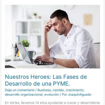
Nuestros
Heroes:
Las
Fases
de
Desarrollo
de
una
PYME.
Nuestros Heroes: Las Fases de
Desarrollo de una PYME.
Deja un comentario
/
Business
,
cambio
,
crecimiento
,
desarrollo organizacional
,
evolución
/ Por
JoaquinAguado
En Vortex, llevamos 14 años ayudando a crecer y desarrollarse