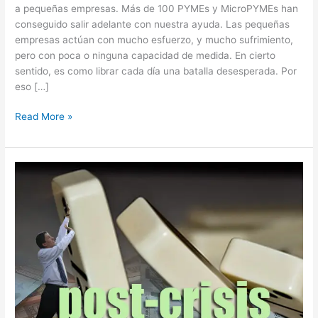
a pequeñas empresas. Más de 100 PYMEs y MicroPYMEs han
conseguido salir adelante con nuestra ayuda. Las pequeñas
empresas actúan con mucho esfuerzo, y mucho sufrimiento,
pero con poca o ninguna capacidad de medida. En cierto
sentido, es como librar cada día una batalla desesperada. Por
eso […]
Read More »
Como
sobrevivir
al
crecimiento
de
tu
negocio
despues
de
la