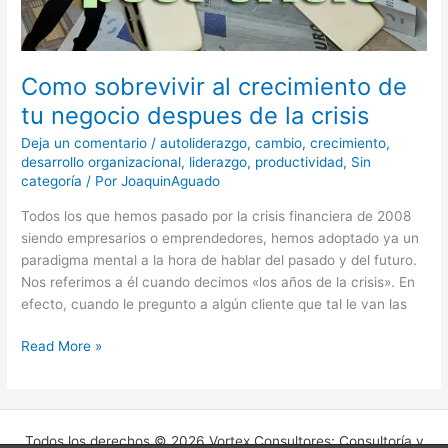
crisis
Como sobrevivir al crecimiento de
tu negocio despues de la crisis
Deja un comentario
/
autoliderazgo
,
cambio
,
crecimiento
,
desarrollo organizacional
,
liderazgo
,
productividad
,
Sin
categoría
/ Por
JoaquinAguado
Todos los que hemos pasado por la crisis financiera de 2008
siendo empresarios o emprendedores, hemos adoptado ya un
paradigma mental a la hora de hablar del pasado y del futuro.
Nos referimos a él cuando decimos «los años de la crisis». En
efecto, cuando le pregunto a algún cliente que tal le van las
Read More »
Todos los derechos © 2026 Vortex Consultores: Consultoría y