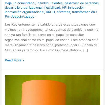
Deja un comentario
/
cambio
,
Clientes
,
desarrollo de personas
,
desarrollo organizacional
,
flexibilidad
,
HR
,
innovación
,
innovación organizacional
,
RRHH
,
sistemas
,
transformación
/
Por
JoaquinAguado
[:es]Recientemente he sufrido otra de esas situaciones que
vivimos tan frecuentemente los agentes de cambio, y que me
son ya tan familiares, tanto en mi papel de consultor
organizacional como en mi papel de coach. Este proceso está
maravillosamente descrito por el profesor Edgar H. Schein del
MIT, en su ya famoso libro «Process Consultation», […]
Read More »
Innovacion
y
Design
Thinking:
El
Dinero