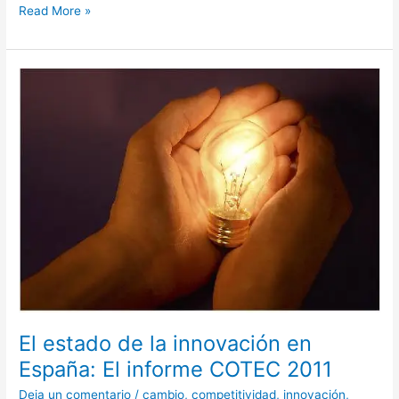
Read More »
El
estado
de
la
innovación
en
España:
El
informe
COTEC
2011
El estado de la innovación en
España: El informe COTEC 2011
Deja un comentario
/
cambio
,
competitividad
,
innovación
,