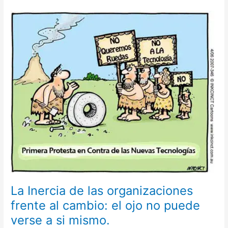
La
Inercia
de
las
organizaciones
frente
al
cambio:
el
ojo
no
puede
verse
a
si
mismo.
La Inercia de las organizaciones
frente al cambio: el ojo no puede
verse a si mismo.