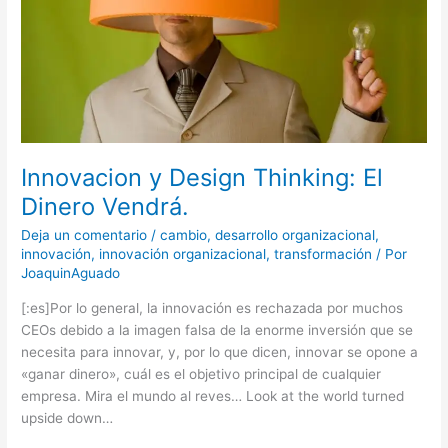
Vendrá.
Innovacion y Design Thinking: El
Dinero Vendrá.
Deja un comentario
/
cambio
,
desarrollo organizacional
,
innovación
,
innovación organizacional
,
transformación
/ Por
JoaquinAguado
[:es]Por lo general, la innovación es rechazada por muchos
CEOs debido a la imagen falsa de la enorme inversión que se
necesita para innovar, y, por lo que dicen, innovar se opone a
«ganar dinero», cuál es el objetivo principal de cualquier
empresa. Mira el mundo al reves… Look at the world turned
upside down…