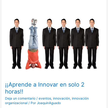
¡¡Aprende
a
Innovar
en
solo
2
horas!!
¡¡Aprende a Innovar en solo 2
horas!!
Deja un comentario
/
eventos
,
innovación
,
innovación
organizacional
/ Por
JoaquinAguado