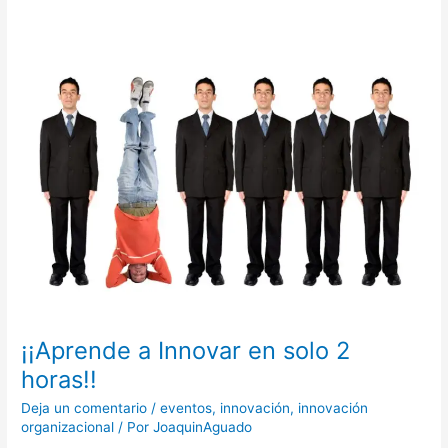
¡¡Aprende
a
Innovar
en
solo
2
horas!!
¡¡Aprende a Innovar en solo 2
horas!!
Deja un comentario
/
eventos
,
innovación
,
innovación
organizacional
/ Por
JoaquinAguado