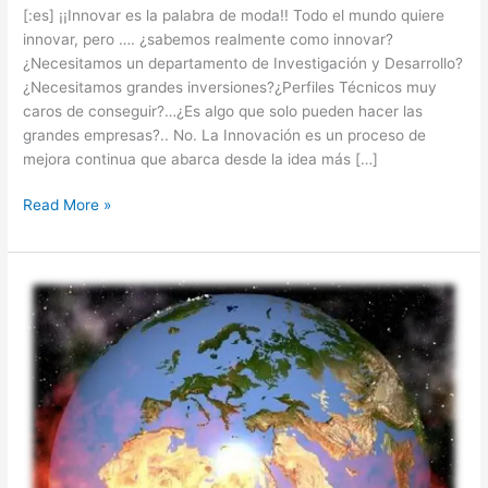
[:es] ¡¡Innovar es la palabra de moda!! Todo el mundo quiere
innovar, pero …. ¿sabemos realmente como innovar?
¿Necesitamos un departamento de Investigación y Desarrollo?
¿Necesitamos grandes inversiones?¿Perfiles Técnicos muy
caros de conseguir?…¿Es algo que solo pueden hacer las
grandes empresas?.. No. La Innovación es un proceso de
mejora continua que abarca desde la idea más […]
Read More »
Grupos
de
Transformación:
Generando
Cambio
e
Innovación
desde
las