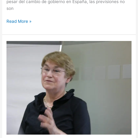
pesar del cambio de gobierno en España, las previsiones no
son
Read More »
Evolucion
Organizacional
y
Desarrollo:
Cambiando
la
conciencia.