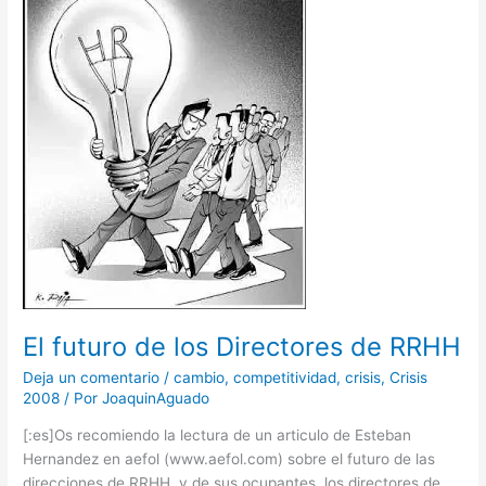
de
los
Directores
de
RRHH
El futuro de los Directores de RRHH
Deja un comentario
/
cambio
,
competitividad
,
crisis
,
Crisis
2008
/ Por
JoaquinAguado
[:es]Os recomiendo la lectura de un articulo de Esteban
Hernandez en aefol (www.aefol.com) sobre el futuro de las
direcciones de RRHH, y de sus ocupantes, los directores de