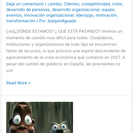
Deja un comentario
/
cambio
,
Clientes
,
competitividad
,
crisis
,
desarrollo de personas
,
desarrollo organizacional
,
equipo
,
eventos
,
innovación organizacional
,
liderazgo
,
motivación
,
transformación
/ Por
JoaquinAguado
[:es]¿DÓNDE ESTAMOS? ¿ QUÉ ESTÁ PASANDO? Vivimos un
momento de cambio muy difícil para todos. Ciudadanos,
instituciones y organizaciones de todo tipo se encuentran
faltas de recursos, lo que provoca una espiral descendente de
agravamiento de la crisis económica que comenzó en 2007. A
pesar del cambio de gobierno en España, las previsiones no
son
Read More »
El
cambio
al
que
apunta