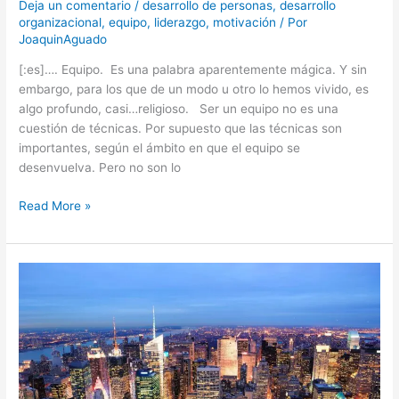
Deja un comentario
/
desarrollo de personas
,
desarrollo
organizacional
,
equipo
,
liderazgo
,
motivación
/ Por
JoaquinAguado
[:es]…. Equipo. Es una palabra aparentemente mágica. Y sin
embargo, para los que de un modo u otro lo hemos vivido, es
algo profundo, casi…religioso. Ser un equipo no es una
cuestión de técnicas. Por supuesto que las técnicas son
importantes, según el ámbito en que el equipo se
desenvuelva. Pero no son lo
Read More »
La
necesidad
de
mejorar
nuestros
cuadros
de