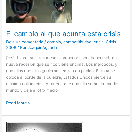
esta
crisis
El cambio al que apunta esta crisis
Deja un comentario
/
cambio
,
competitividad
,
crisis
,
Crisis
2008
/ Por
JoaquinAguado
[:es] Llevo casi tres meses leyendo y escuchando sobre la
nueva recesion que se nos viene encima. Los mercados, y
con ellos nuestros gobiernos entran en pánico. Europa se
coloca al borde de la quiebra, Estados Unidos pierde su
maxima calificación, y parece que con ello se hunde medio
mundo y deja al otro medio
Read More »
El
futuro