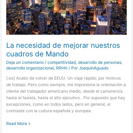
Mando
La necesidad de mejorar nuestros
cuadros de Mando
Deja un comentario
/
competitividad
,
desarrollo de personas
,
desarrollo organizacional
,
RRHH
/ Por
JoaquinAguado
[:es] Acabo de volver de EEUU. Un viaje rápido, por motivos
de trabajo. Pero como siempre, me impresiona la orientación a
cliente del trabajador americano medio, desde el camarero/a
hasta el taxista, hasta el alto ejecutivo. Por supuesto que hay
excepciones, como en todos lados, pero en general, el
contraste con la cultura española y europea
Read More »