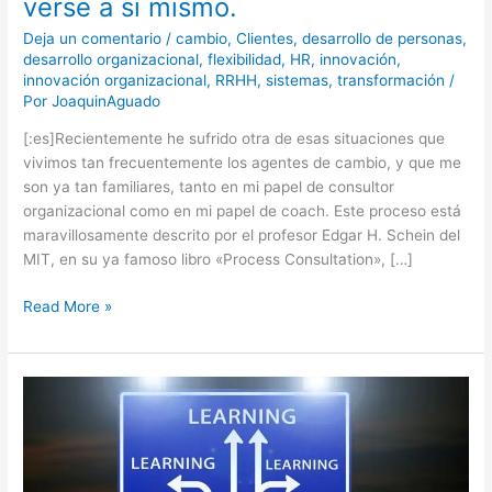
verse a si mismo.
Deja un comentario
/
cambio
,
Clientes
,
desarrollo de personas
,
desarrollo organizacional
,
flexibilidad
,
HR
,
innovación
,
innovación organizacional
,
RRHH
,
sistemas
,
transformación
/
Por
JoaquinAguado
[:es]Recientemente he sufrido otra de esas situaciones que
vivimos tan frecuentemente los agentes de cambio, y que me
son ya tan familiares, tanto en mi papel de consultor
organizacional como en mi papel de coach. Este proceso está
maravillosamente descrito por el profesor Edgar H. Schein del
MIT, en su ya famoso libro «Process Consultation», […]
Read More »
La
Falsedad
del
argumento
del