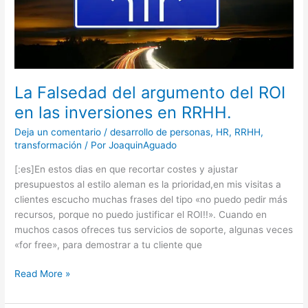
ROI
en
las
inversiones
en
RRHH.
La Falsedad del argumento del ROI
en las inversiones en RRHH.
Deja un comentario
/
desarrollo de personas
,
HR
,
RRHH
,
transformación
/ Por
JoaquinAguado
[:es]En estos dias en que recortar costes y ajustar
presupuestos al estilo aleman es la prioridad,en mis visitas a
clientes escucho muchas frases del tipo «no puedo pedir más
recursos, porque no puedo justificar el ROI!!». Cuando en
muchos casos ofreces tus servicios de soporte, algunas veces
«for free», para demostrar a tu cliente que
Read More »