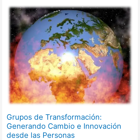
Grupos
de
Transformación:
Generando
Cambio
e
Innovación
desde
las
Personas
Grupos de Transformación:
Generando Cambio e Innovación
desde las Personas