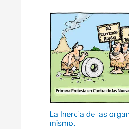
La
Inercia
de
las
organizaciones
frente
al
cambio:
el
ojo
no
puede
verse
a
si
La Inercia de las orga
mismo.
mismo.