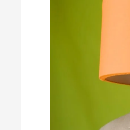
El
Dinero
Vendrá.