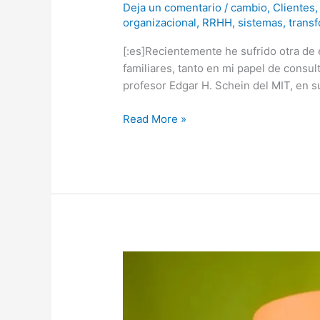
Deja un comentario
/
cambio
,
Clientes
organizacional
,
RRHH
,
sistemas
,
trans
[:es]Recientemente he sufrido otra de
familiares, tanto en mi papel de consu
profesor Edgar H. Schein del MIT, en s
Read More »
Innovacion
y
Design
Thinking: